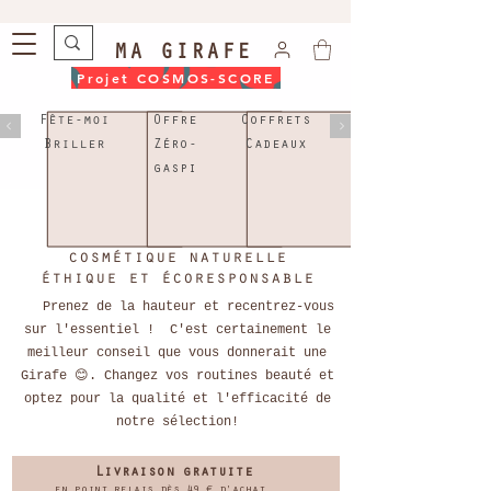
MA GIRAFE
Projet COSMOS-SCORE
Fête-moi
Offre
Coffrets
Briller
Zéro-
Cadeaux
Offre
gaspi
Brillante
le meilleur de la
cosmétique naturelle
éthique et écoresponsable
Prenez de la hauteur et recentrez-vous
sur l'essentiel ! C'est certainement le
meilleur conseil que vous donnerait une
Girafe 😊. Changez vos routines beauté et
optez pour la qualité et l'efficacité de
notre sélection!
Livraison gratuite
en point relais dès 49 € d'achat