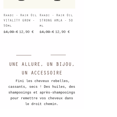
Khadi - Hair Oil
Khadi - Hair Oil
VITALITY GROW -
STRONG AMLA - 50
50ml
ml
Prix original
Prix promotionnel
Prix original
Prix promotionnel
14,90 €
12,90 €
14,90 €
12,90 €
UNE ALLURE, UN BIJOU,
UN ACCESSOIRE
Fini les cheveux rebelles,
cassants, secs ! Des huiles, des
shampooings et après-shampooings
pour remettre vos cheveux dans
le droit chemin.
Cheveux