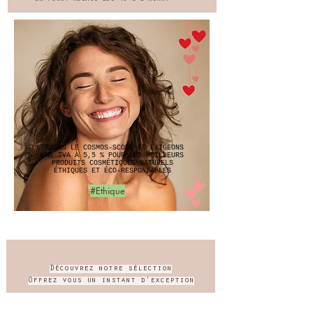
CRÉONS LE COSMOS-SCORE ET EXIGEONS
UNE TVA À 5,5 % POUR LES MEILLEURS
PRODUITS COSMÉTIQUES NATURELS
ÉTHIQUES ET ÉCO-RESPONSABLES
#Ethique
Découvrez notre sélection
Offrez vous un instant d'exception