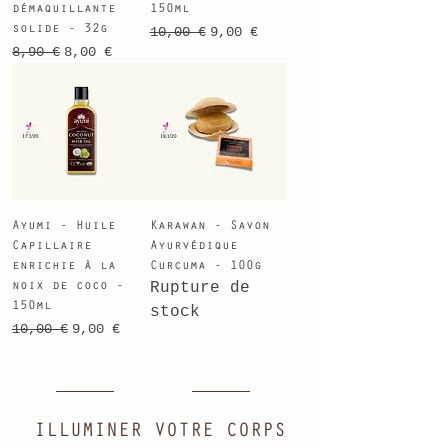
démaquillante
150ml
solide - 32g
Prix original
Prix promotionnel
10,00 €
9,00 €
Prix original
Prix promotionnel
8,90 €
8,00 €
Ayumi - Huile
Karawan - Savon
Capillaire
Ayurvédique
enrichie à la
Curcuma - 100g
noix de coco -
Rupture de
150ml
stock
Prix original
Prix promotionnel
10,00 €
9,00 €
ILLUMINER VOTRE CORPS