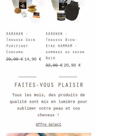
KARAWAN -
KARAWAN -
Trousse Soin
Trousse Bien-
Purifiant
être HAMMAM -
Curcuma
gommage au savon
Noir
Prix original
Prix promotionnel
20,00 €
14,90 €
Prix original
Prix promotionnel
32,00 €
20,90 €
FAITES-VOUS PLAISIR
Tous les mois, des produits de
qualité sont mis en lumière pour
sublimer votre peau et vos
cheveux !
Offre Select