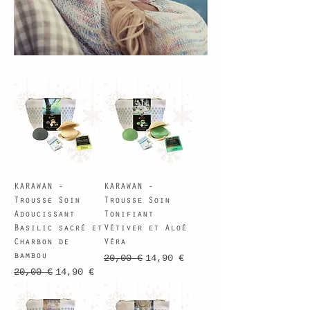
KARAWAN -
KARAWAN -
Trousse Soin
Trousse Soin
Adoucissant
Tonifiant
Basilic sacré et
Vétiver et Aloé
Charbon de
Véra
bambou
Prix original
Prix promotionnel
20,00 €
14,90 €
Prix original
Prix promotionnel
20,00 €
14,90 €