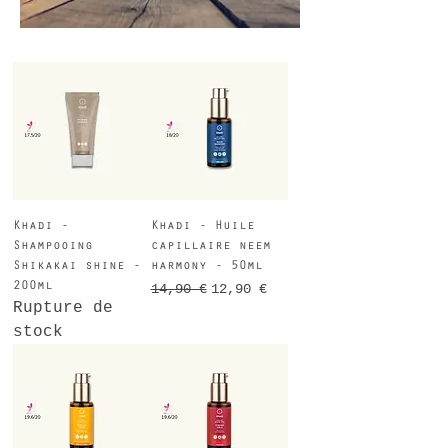
Khadi -
Khadi - Huile
Shampooing
capillaire neem
Shikakai shine -
harmony - 50ml
200ml
Prix original
Prix promotionnel
14,90 €
12,90 €
Rupture de
stock