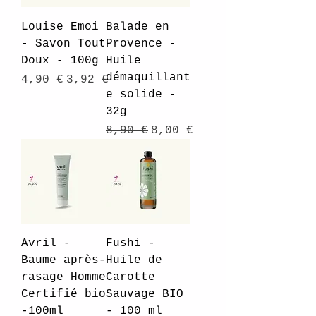
Louise Emoi
Balade en
- Savon Tout
Provence -
Doux - 100g
Huile
démaquillant
Prix original
Prix promotionnel
4,90 €
3,92 €
e solide -
32g
Prix original
Prix promotionnel
8,90 €
8,00 €
Avril -
Fushi -
Baume après-
Huile de
rasage Homme
Carotte
Certifié bio
Sauvage BIO
-100ml
- 100 ml