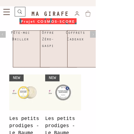
MA GIRAFE
Projet COSMOS-SCORE
Fête-moi
Offre
Coffrets
Briller
Zéro-
Cadeaux
gaspi
cosmétique bio visage
NEW
NEW
Les petits
Les petits
prodiges -
prodiges -
Le Baume
Le Baume