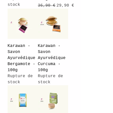
stock
Prix original
Prix promotionnel
36,90 €
29,90 €
Karawan -
Karawan -
Savon
Savon
Ayurvédique
Ayurvédique
Bergamote -
Curcuma -
100g
100g
Rupture de
Rupture de
stock
stock