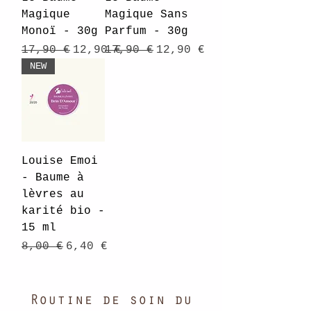
Magique
Magique Sans
Monoï - 30g
Parfum - 30g
Prix original
Prix promotionnel
Prix original
Prix promotionnel
17,90 €
12,90 €
17,90 €
12,90 €
NEW
Louise Emoi
- Baume à
lèvres au
karité bio -
15 ml
Prix original
Prix promotionnel
8,00 €
6,40 €
Routine de soin du