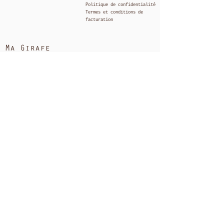
[2]Limonene [2] .Provenant de
Politique de confidentialité
Termes et conditions de
l'agriculture biologique
facturation
contrôlée.Provenant d'huiles
essentielles naturelles.
Ma Girafe
A propos de Nous
FAQ
Suivi de votre
commande
Tous nos produits
Ayu
rVéda
Homme
Corps
Cheveux
Visage
Pack
Maison
Conseils et actualités
Carte cadeau