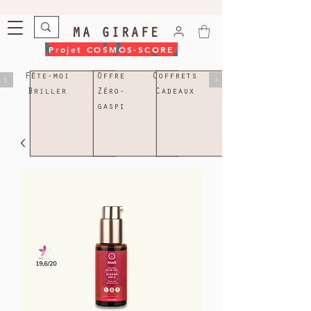
MA GIRAFE
Projet COSMOS-SCORE
Fête-moi
Offre
Coffrets
Briller
Zéro-
Cadeaux
gaspi