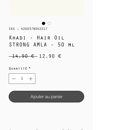
SKU : 4260378042217
Khadi - Hair Oil
STRONG AMLA - 50 ml
Prix
Prix
 14,90 € 
12,90 €
original
promotionnel
Quantité
*
Ajouter au panier