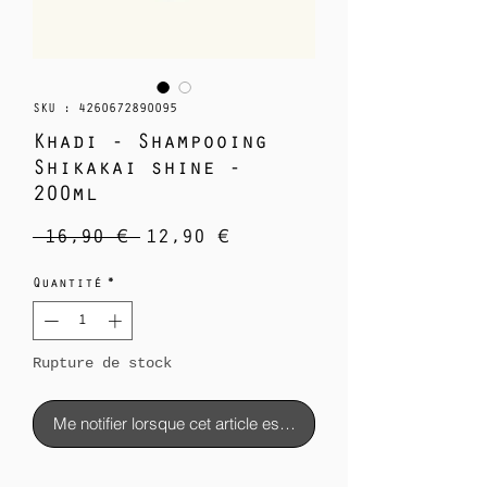
SKU : 4260672890095
Khadi - Shampooing
Shikakai shine -
200ml
Prix
Prix
 16,90 € 
12,90 €
original
promotionnel
Quantité
*
Rupture de stock
Me notifier lorsque cet article est disponible