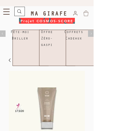
MA GIRAFE
Projet COSMOS-SCORE
Fête-moi
Offre
Coffrets
Briller
Zéro-
Cadeaux
gaspi