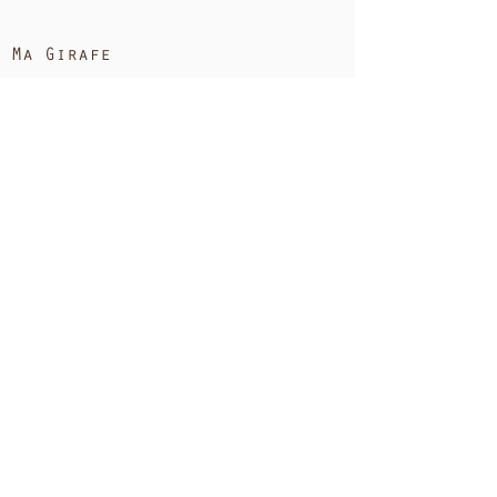
Ma Girafe
A propos de Nous
FAQ
Suivi de votre
commande
Tous nos produits
Ayu
rVéda
Homme
Corps
Cheveux
Visage
Pack
Maison
Conseils et actualités
Carte cadeau
Ma Girafe