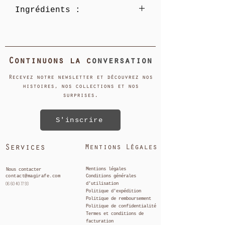
Ingrédients :
depuis l'Antiquité
Scelle l'hydratation précieuses de la
Huile de graines de Ricinus
peau pour la laisser protégée
Communis(ricin).Grade BP. Sans
Huile très substantielle, à utiliser
hexanel.
avec parcimonie
Continuons la c
onversation
Remède traditionnel pour une
digestion lente agissant comme un
Recevez notre newsletter et découvrez nos
histoires, nos collections et nos
laxatif puissant
surprises.
S'inscrire
Services
Mentions Légales
Mentions légales
Nous contacter
contact@magirafe.com
Conditions générales
06 60 40 77 93
d'utilisation
Politique
d'expédition
Politique de remboursement
Politique de confidentialité
Termes et conditions de
facturation