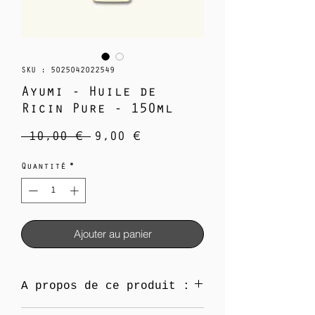
SKU : 5025042022549
Ayumi - Huile de
Ricin Pure - 150ml
Prix
Prix
 10,00 € 
9,00 €
original
promotionnel
Quantité
*
Ajouter au panier
A propos de ce produit :
Huile utilisée dans l'Ayurveda