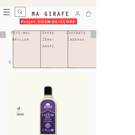
MA GIRAFE
Projet COSMOS-SCORE
Fête-moi
Offre
Coffrets
Briller
Zéro-
Cadeaux
gaspi