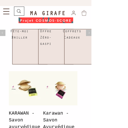
MA GIRAFE
Projet COSMOS-SCORE
Fête-moi
Offre
Coffrets
Briller
Zéro-
Cadeaux
gaspi
Karawan
KARAWAN -
Karawan -
Savon
Savon
ayurvédique
Ayurvédique