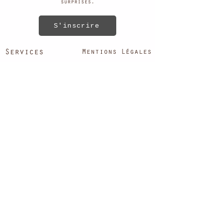
surprises.
S'inscrire
Services
Mentions Légales
Mentions légales
Nous contacter
contact@magirafe.com
Conditions générales
06 60 40 77 93
d'utilisation
Politique
d'expédition
Politique de remboursement
Politique de confidentialité
Termes et conditions de
facturation
Ma Girafe
A propos de Nous
FAQ
Suivi de votre
commande
Tous nos produits
Ayu
rVéda
Homme
Corps
Cheveux