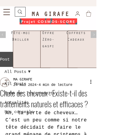
MA GIRAFE
Projet COSMOS-SCORE
Fête-moi
Offre
Coffrets
Briller
Zéro-
Cadeaux
gaspi
Post
All Posts
MA GIRAFE
All Posts
24 mai 2024
4 min de lecture
Chute des cheveux : Existe-t-il des
Zoom sur les produits
traitements naturels et efficaces ?
Actualités
Nos conseils
Ah, la perte de cheveux… 
C’est un peu comme si notre 
tête décidait de faire le 
grand ménage de printemps à 