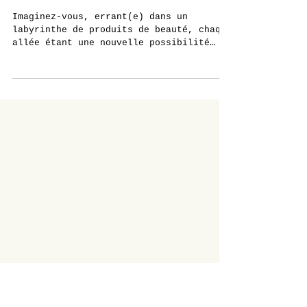
Peau éclatante, planète resplendissante…
Comment bien choisir ses produits de beauté
!
Imaginez-vous, errant(e) dans un
labyrinthe de produits de beauté, chaque
allée étant une nouvelle possibilité
pour votre peau et pour...