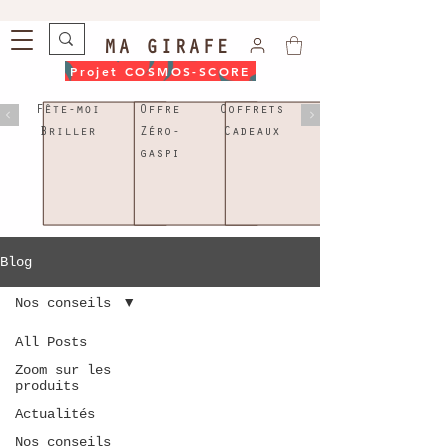
MA GIRAFE
Projet COSMOS-SCORE
Fête-moi
Offre
Coffrets
Briller
Zéro-
Cadeaux
gaspi
LE BLOG
Blog
Nos conseils
All Posts
Zoom sur les
produits
Actualités
Nos conseils