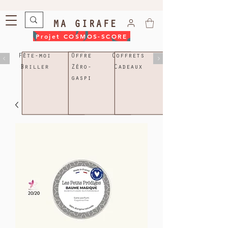
MA GIRAFE
Projet COSMOS-SCORE
Fête-moi
Offre
Coffrets
Briller
Zéro-
Cadeaux
gaspi