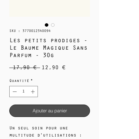
SKU : 3770012340094
Les petits prodiges -
Le Baume Magique Sans
Parfum - 30g
Prix
Prix
 17,90 € 
12,90 €
original
promotionnel
Quantité
*
Ajouter au panier
Un seul soin pour une
multitude d'utilisations :