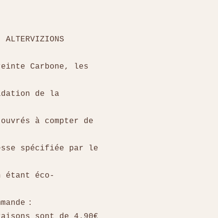
, ALTERVIZIONS
reinte Carbone, les
idation de la
 ouvrés à compter de
esse spécifiée par le
n étant éco-
mmande :
raisons sont de 4.90€