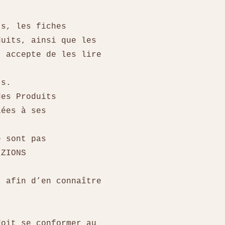
ts, les fiches
duits, ainsi que les
t accepte de les lire
uits.
des Produits
iées à ses
e sont pas
VIZIONS
t afin d’en connaître
doit se conformer au