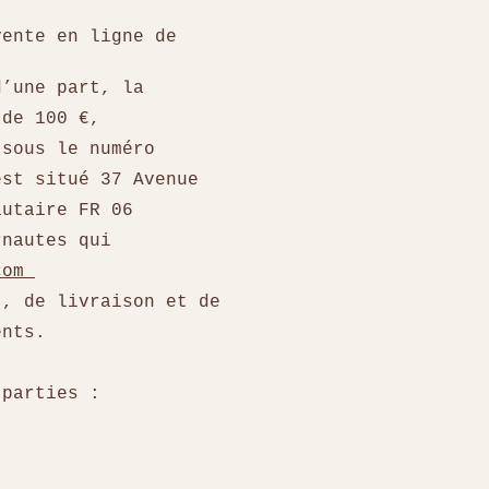
vente en ligne de
d’une part, la
 de 100 €,
 sous le numéro
est situé 37 Avenue
autaire FR 06
rnautes qui
com
t, de livraison et de
ients.
 parties :