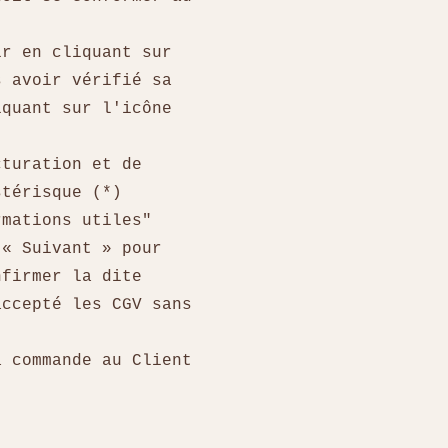
ir en cliquant sur
s avoir vérifié sa
iquant sur l'icône
cturation et de
astérisque (*)
rmations utiles"
 « Suivant » pour
nfirmer la dite
accepté les CGV sans
a commande au Client