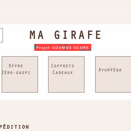
MA GIRAFE
Projet COSMOS-SCORE
Offre
Coffrets
AyurVéda
Zéro-gaspi
Cadeaux
pédition