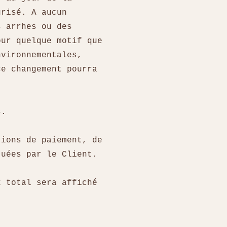
urisé. A aucun
s arrhes ou des
our quelque motif que
nvironnementales,
ce changement pourra
os.
tions de paiement, de
tuées par le Client.
x total sera affiché