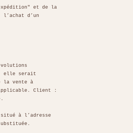
expédition" et de la
t l’achat d’un
évolutions
, elle serait
e la vente à
applicable. Client :
te.
 situé à l’adresse
substituée.