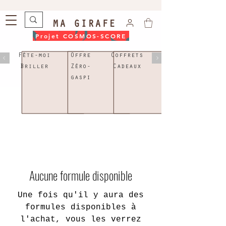
MA GIRAFE
Projet COSMOS-SCORE
Fête-moi
Offre
Coffrets
Briller
Zéro-
Cadeaux
gaspi
Aucune formule disponible
Une fois qu'il y aura des
formules disponibles à
l'achat, vous les verrez