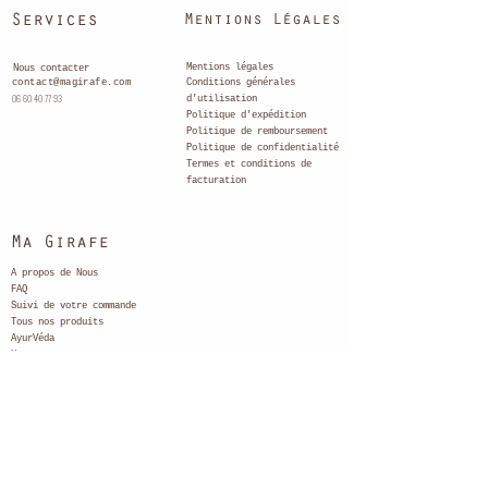
Services
Mentions Légales
Mentions légales
Nous contacter
contact@magirafe.com
Conditions générales
06 60 40 77 93
d'utilisation
Politique
d'expédition
Politique de remboursement
Politique de confidentialité
Termes et conditions de
facturation
Ma Girafe
A propos de Nous
FAQ
Suivi de votre
commande
Tous nos produits
Ayu
rVéda
Homme
Corps
Cheveux
Visage
Pack
Maison
Conseils et actualités
Carte cadeau