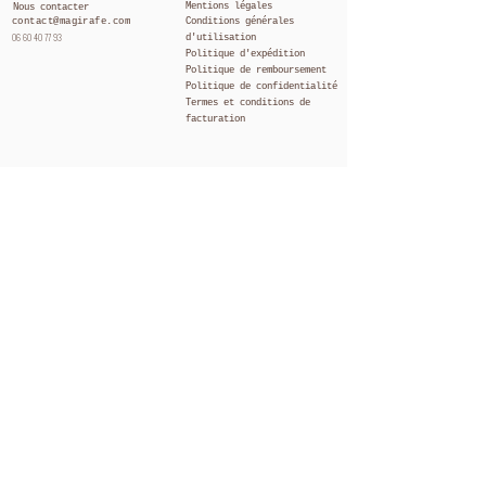
Mentions légales
Nous contacter
contact@magirafe.com
Conditions générales
06 60 40 77 93
d'utilisation
Politique
d'expédition
Politique de remboursement
Politique de confidentialité
Termes et conditions de
facturation
Ma Girafe
A propos de Nous
FAQ
Suivi de votre
commande
Tous nos produits
Ayu
rVéda
Homme
Corps
Cheveux
Visage
Pack
Maison
Conseils et actualités
Carte cadeau