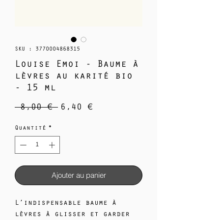
SKU : 3770004868315
Louise Emoi - Baume à
lèvres au karité bio
- 15 ml
Prix
Prix
 8,00 € 
6,40 €
original
promotionnel
Quantité
*
Ajouter au panier
L’indispensable baume à
lèvres à glisser et garder