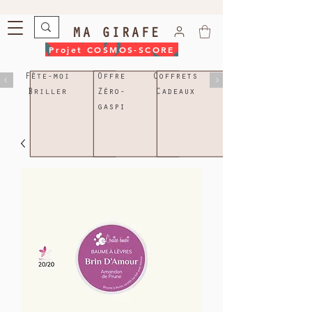
MA GIRAFE
Projet COSMOS-SCORE
Fête-moi
Offre
Coffrets
Briller
Zéro-
Cadeaux
gaspi