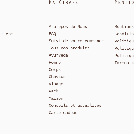
onene, linalool.
Ma Girafe
Menti
A propos de Nous
Mentions
FAQ
fe.com
Conditio
Suivi de votre
commande
Politiq
Tous nos produits
Politiqu
Ayu
rVéda
Politiqu
Homme
Termes e
Corps
Cheveux
Visage
Pack
Maison
Conseils et actualités
Carte cadeau