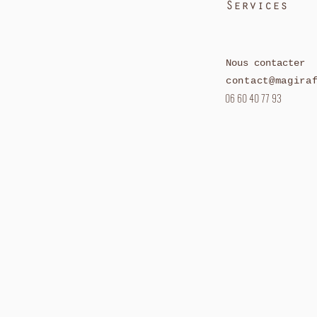
caprylate, zinc pca, tocopherol, lim
Services
Nous contacter
contact@magira
06 60 40 77 93