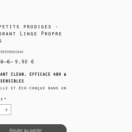
petits prodiges -
orant Linge Propre
g
760339601640
Prix
Prix
90 € 
9,90 €
original
promotionnel
ANT CLEAN, EFFICACE 48H &
SENSIBLES
lle et éco-conçue dans un
éro plastique, cette
té
*
le formule
tionnaire neutralise les
ses odeurs pendant 48
, sans laisser de traces
es ! Elle respecte toutes
Ajouter au panier