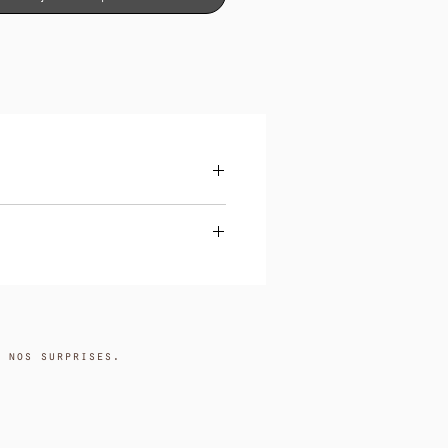
aux, même les plus
bles.
vaises bactéries de se développer.
 transpiration).
 nos surprises.
l alcohol, helianthus annuus
), zinc ricinoleate, glyceryl